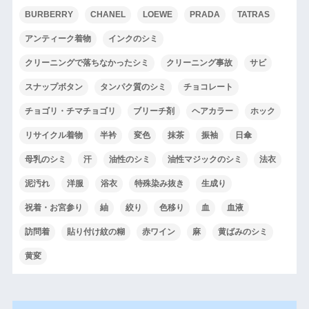
BURBERRY
CHANEL
LOEWE
PRADA
TATRAS
アンティーク着物
インクのシミ
クリーニングで落ちなかったシミ
クリーニング事故
サビ
スナップボタン
タンパク質のシミ
チョコレート
チョゴリ・チマチョゴリ
ブリーチ剤
ヘアカラー
ホック
リサイクル着物
半衿
変色
抹茶
振袖
日傘
母乳のシミ
汗
油性のシミ
油性マジックのシミ
法衣
泥汚れ
洋服
浴衣
特殊染み抜き
生成り
祝着・お宮参り
紬
絞り
色移り
血
血液
訪問着
貼り付け紋の糊
赤ワイン
麻
黄ばみのシミ
黄変