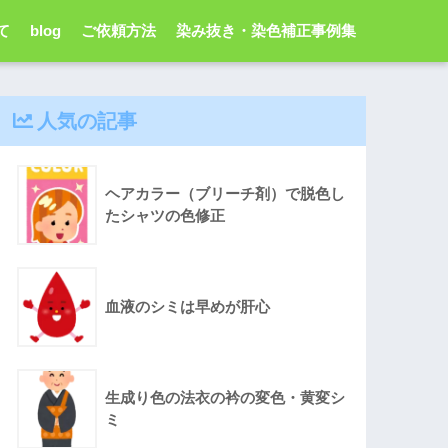
て
blog
ご依頼方法
染み抜き・染色補正事例集
人気の記事
ヘアカラー（ブリーチ剤）で脱色し
たシャツの色修正
血液のシミは早めが肝心
生成り色の法衣の衿の変色・黄変シ
ミ