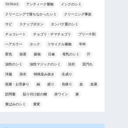
TATRAS
アンティーク着物
インクのシミ
クリーニングで落ちなかったシミ
クリーニング事故
サビ
スナップボタン
タンパク質のシミ
チョコレート
チョゴリ・チマチョゴリ
ブリーチ剤
ヘアカラー
ホック
リサイクル着物
半衿
変色
抹茶
振袖
日傘
母乳のシミ
汗
油性のシミ
油性マジックのシミ
法衣
泥汚れ
洋服
浴衣
特殊染み抜き
生成り
祝着・お宮参り
紬
絞り
色移り
血
血液
訪問着
貼り付け紋の糊
赤ワイン
麻
黄ばみのシミ
黄変