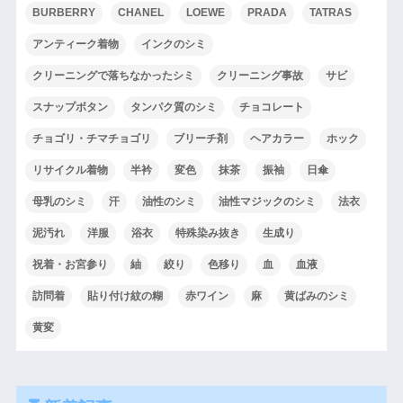
BURBERRY
CHANEL
LOEWE
PRADA
TATRAS
アンティーク着物
インクのシミ
クリーニングで落ちなかったシミ
クリーニング事故
サビ
スナップボタン
タンパク質のシミ
チョコレート
チョゴリ・チマチョゴリ
ブリーチ剤
ヘアカラー
ホック
リサイクル着物
半衿
変色
抹茶
振袖
日傘
母乳のシミ
汗
油性のシミ
油性マジックのシミ
法衣
泥汚れ
洋服
浴衣
特殊染み抜き
生成り
祝着・お宮参り
紬
絞り
色移り
血
血液
訪問着
貼り付け紋の糊
赤ワイン
麻
黄ばみのシミ
黄変