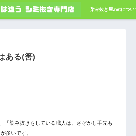
染み抜き屋.netについ
ある(筈)
、「染み抜きをしている職人は、さぞかし手先も
とが多いです。