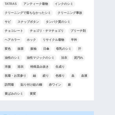
TATRAS
アンティーク着物
インクのシミ
クリーニングで落ちなかったシミ
クリーニング事故
サビ
スナップボタン
タンパク質のシミ
チョコレート
チョゴリ・チマチョゴリ
ブリーチ剤
ヘアカラー
ホック
リサイクル着物
半衿
変色
抹茶
振袖
日傘
母乳のシミ
汗
油性のシミ
油性マジックのシミ
法衣
泥汚れ
洋服
浴衣
特殊染み抜き
生成り
祝着・お宮参り
紬
絞り
色移り
血
血液
訪問着
貼り付け紋の糊
赤ワイン
麻
黄ばみのシミ
黄変