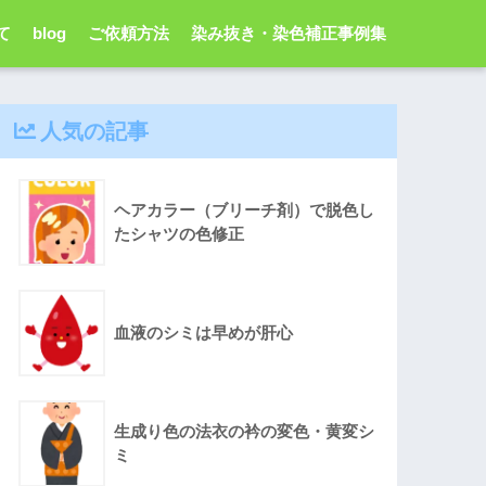
て
blog
ご依頼方法
染み抜き・染色補正事例集
人気の記事
ヘアカラー（ブリーチ剤）で脱色し
たシャツの色修正
血液のシミは早めが肝心
生成り色の法衣の衿の変色・黄変シ
ミ