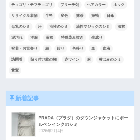
チョゴリ・チマチョゴリ
ブリーチ剤
ヘアカラー
ホック
リサイクル着物
半衿
変色
抹茶
振袖
日傘
母乳のシミ
汗
油性のシミ
油性マジックのシミ
法衣
泥汚れ
洋服
浴衣
特殊染み抜き
生成り
祝着・お宮参り
紬
絞り
色移り
血
血液
訪問着
貼り付け紋の糊
赤ワイン
麻
黄ばみのシミ
黄変
新着記事
PRADA（プラダ）のダウンジャケットにボー
ルペンインクのシミ
2026年2月4日