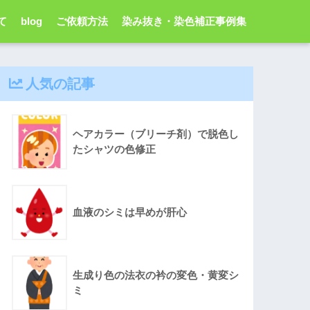
て
blog
ご依頼方法
染み抜き・染色補正事例集
人気の記事
ヘアカラー（ブリーチ剤）で脱色し
たシャツの色修正
血液のシミは早めが肝心
生成り色の法衣の衿の変色・黄変シ
ミ