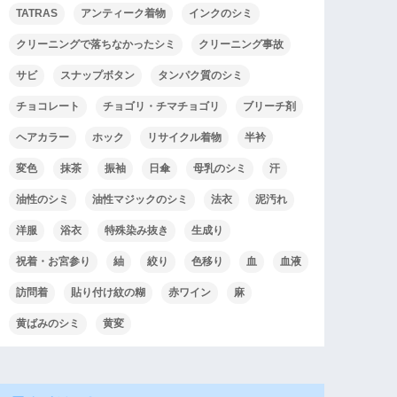
TATRAS
アンティーク着物
インクのシミ
クリーニングで落ちなかったシミ
クリーニング事故
サビ
スナップボタン
タンパク質のシミ
チョコレート
チョゴリ・チマチョゴリ
ブリーチ剤
ヘアカラー
ホック
リサイクル着物
半衿
変色
抹茶
振袖
日傘
母乳のシミ
汗
油性のシミ
油性マジックのシミ
法衣
泥汚れ
洋服
浴衣
特殊染み抜き
生成り
祝着・お宮参り
紬
絞り
色移り
血
血液
訪問着
貼り付け紋の糊
赤ワイン
麻
黄ばみのシミ
黄変